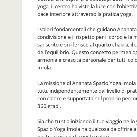
yoga, il centro ha visto la luce con l’obiet
pace interiore attraverso la pratica yoga.
I valori fondamentali che guidano Anahata
condivisione e il rispetto per il corpo e l
sanscrito e si riferisce al quarto chakra, i
dell’equilibrio. Questo concetto permea o
armonia e crescita personale per tutti col
Imola.
La missione di Anahata Spazio Yoga Imola è
tutti, indipendentemente dal livello di prat
con calore e supportata nel proprio percors
360 gradi.
Sia che tu stia iniziando il tuo viaggio nel
Spazio Yoga Imola ha qualcosa da offrire a t
nostra storia e dai nostri valori.