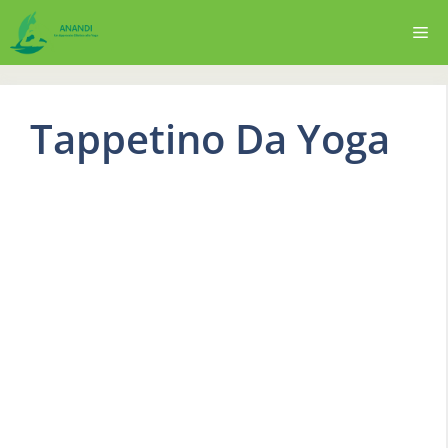
Vai
Me
al
contenuto
Tappetino Da Yoga