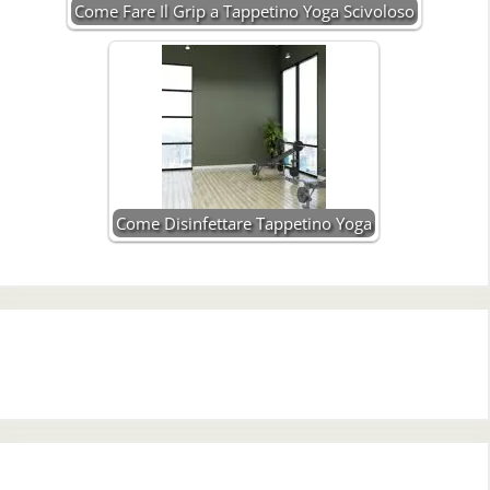
Come Fare Il Grip a Tappetino Yoga Scivoloso
Come Disinfettare Tappetino Yoga