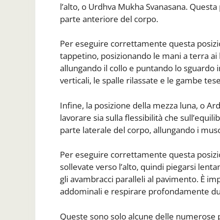
l’alto, o Urdhva Mukha Svanasana. Questa p
parte anteriore del corpo.
Per eseguire correttamente questa posizion
tappetino, posizionando le mani a terra ai la
allungando il collo e puntando lo sguardo 
verticali, le spalle rilassate e le gambe tese
Infine, la posizione della mezza luna, o A
lavorare sia sulla flessibilità che sull’equ
parte laterale del corpo, allungando i musc
Per eseguire correttamente questa posizion
sollevate verso l’alto, quindi piegarsi le
gli avambracci paralleli al pavimento. È im
addominali e respirare profondamente dur
Queste sono solo alcune delle numerose p