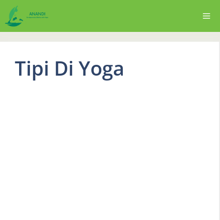
Vai
Me
al
contenuto
Tipi Di Yoga