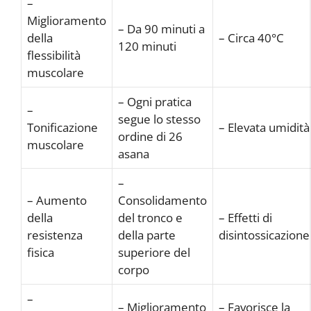
–
Miglioramento
– Da 90 minuti a
della
– Circa 40°C
120 minuti
flessibilità
muscolare
– Ogni pratica
–
segue lo stesso
Tonificazione
– Elevata umidità
ordine di 26
muscolare
asana
–
– Aumento
Consolidamento
della
del tronco e
– Effetti di
resistenza
della parte
disintossicazione
fisica
superiore del
corpo
–
– Miglioramento
– Favorisce la