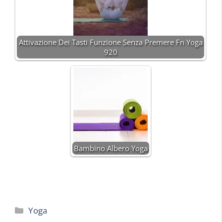
Attivazione Dei Tasti Funzione Senza Premere Fn Yoga
920
Bambino Albero Yoga
Categorie
Yoga