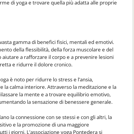
orme di yoga e trovare quella più adatta alle proprie
vasta gamma di benefici fisici, mentali ed emotivi.
mento della flessibilità, della forza muscolare e del
 aiutare a rafforzare il corpo e a prevenire lesioni
etta e ridurre il dolore cronico.
oga è noto per ridurre lo stress e l’ansia,
 la calma interiore. Attraverso la meditazione e la
ilassare la mente e a trovare equilibrio emotivo,
aumentando la sensazione di benessere generale.
ano la connessione con se stessi e con gli altri, la
ositivo e la promozione di una maggiore
utti i giorni. L’associazione yoga Pontedera si