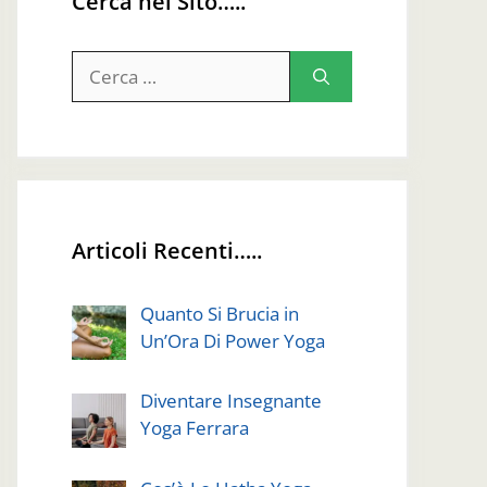
Cerca nel Sito…..
Ricerca
per:
Articoli Recenti…..
Quanto Si Brucia in
Un’Ora Di Power Yoga
Diventare Insegnante
Yoga Ferrara