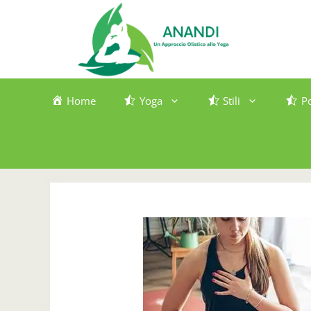
Vai
al
contenuto
Home
Yoga
Stili
P