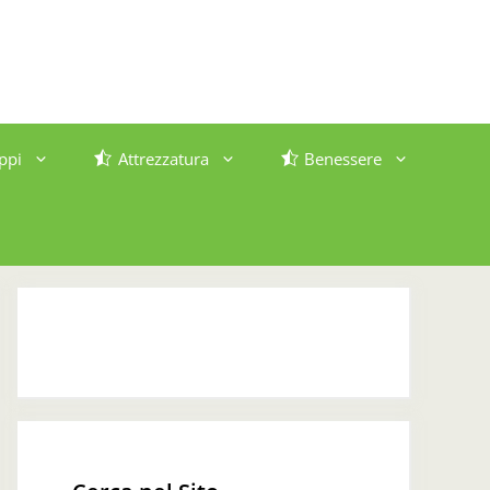
ppi
Attrezzatura
Benessere