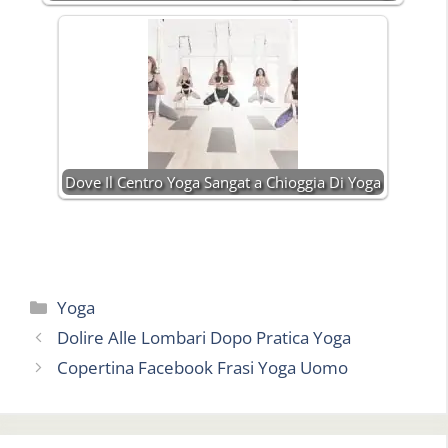
Dove Il Centro Yoga Sangat a Chioggia Di Yoga
Categorie
Yoga
Dolire Alle Lombari Dopo Pratica Yoga
Copertina Facebook Frasi Yoga Uomo