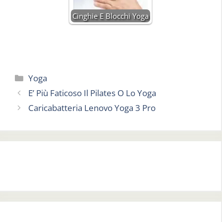
Cinghie E Blocchi Yoga
Categorie
Yoga
E’ Più Faticoso Il Pilates O Lo Yoga
Caricabatteria Lenovo Yoga 3 Pro