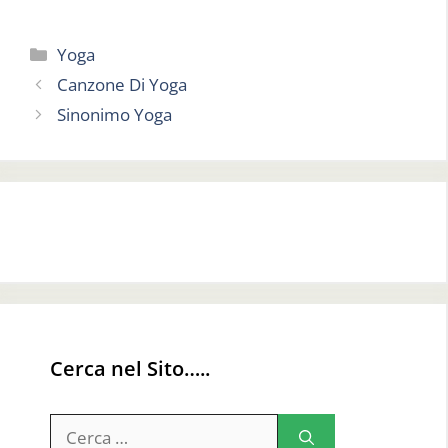
Categorie
Yoga
Canzone Di Yoga
Sinonimo Yoga
Cerca nel Sito…..
Ricerca