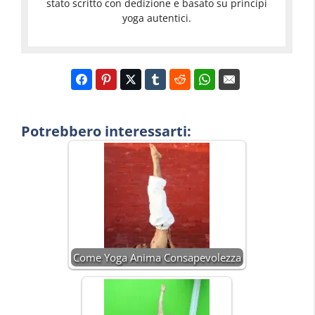
stato scritto con dedizione e basato su principi
yoga autentici.
Potrebbero interessarti:
Come Yoga Anima Consapevolezza