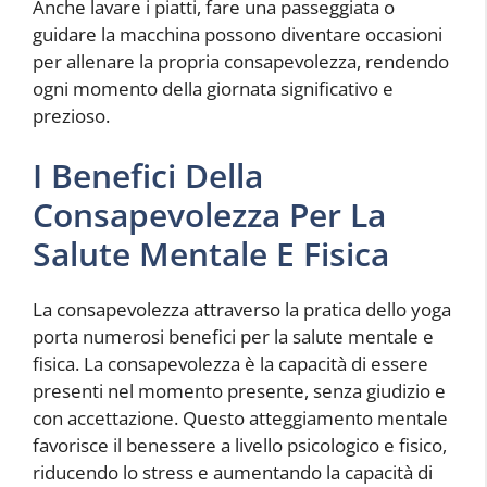
Anche lavare i piatti, fare una passeggiata o
guidare la macchina possono diventare occasioni
per allenare la propria consapevolezza, rendendo
ogni momento della giornata significativo e
prezioso.
I Benefici Della
Consapevolezza Per La
Salute Mentale E Fisica
La consapevolezza attraverso la pratica dello yoga
porta numerosi benefici per la salute mentale e
fisica. La consapevolezza è la capacità di essere
presenti nel momento presente, senza giudizio e
con accettazione. Questo atteggiamento mentale
favorisce il benessere a livello psicologico e fisico,
riducendo lo stress e aumentando la capacità di