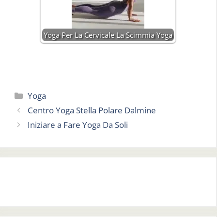
Yoga Per La Cervicale La Scimmia Yoga
Categorie
Yoga
Centro Yoga Stella Polare Dalmine
Iniziare a Fare Yoga Da Soli