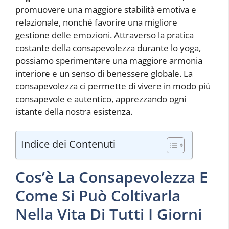
promuovere una maggiore stabilità emotiva e
relazionale, nonché favorire una migliore
gestione delle emozioni. Attraverso la pratica
costante della consapevolezza durante lo yoga,
possiamo sperimentare una maggiore armonia
interiore e un senso di benessere globale. La
consapevolezza ci permette di vivere in modo più
consapevole e autentico, apprezzando ogni
istante della nostra esistenza.
Indice dei Contenuti
Cos’è La Consapevolezza E
Come Si Può Coltivarla
Nella Vita Di Tutti I Giorni