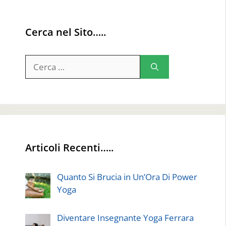
Cerca nel Sito…..
Ricerca
per:
Articoli Recenti…..
Quanto Si Brucia in Un’Ora Di Power
Yoga
Diventare Insegnante Yoga Ferrara