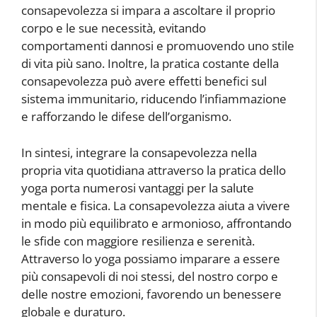
consapevolezza si impara a ascoltare il proprio
corpo e le sue necessità, evitando
comportamenti dannosi e promuovendo uno stile
di vita più sano. Inoltre, la pratica costante della
consapevolezza può avere effetti benefici sul
sistema immunitario, riducendo l’infiammazione
e rafforzando le difese dell’organismo.
In sintesi, integrare la consapevolezza nella
propria vita quotidiana attraverso la pratica dello
yoga porta numerosi vantaggi per la salute
mentale e fisica. La consapevolezza aiuta a vivere
in modo più equilibrato e armonioso, affrontando
le sfide con maggiore resilienza e serenità.
Attraverso lo yoga possiamo imparare a essere
più consapevoli di noi stessi, del nostro corpo e
delle nostre emozioni, favorendo un benessere
globale e duraturo.