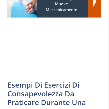
Muove
Meccanicamente
Esempi Di Esercizi Di
Consapevolezza Da
Praticare Durante Una