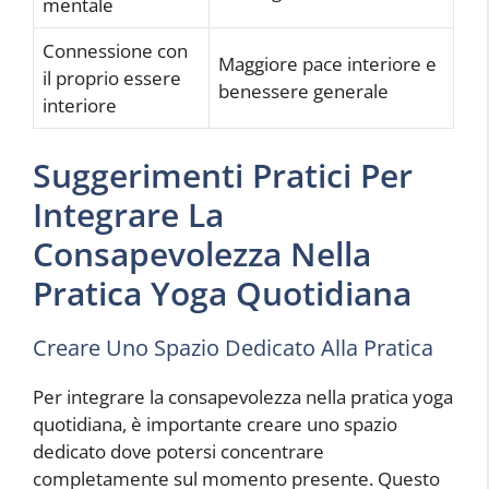
mentale
Connessione con
Maggiore pace interiore e
il proprio essere
benessere generale
interiore
Suggerimenti Pratici Per
Integrare La
Consapevolezza Nella
Pratica Yoga Quotidiana
Creare Uno Spazio Dedicato Alla Pratica
Per integrare la consapevolezza nella pratica yoga
quotidiana, è importante creare uno spazio
dedicato dove potersi concentrare
completamente sul momento presente. Questo