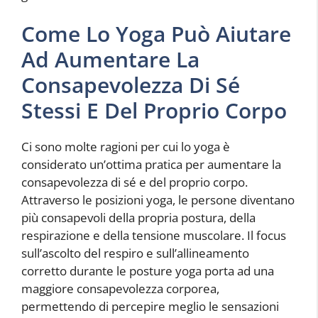
Come Lo Yoga Può Aiutare
Ad Aumentare La
Consapevolezza Di Sé
Stessi E Del Proprio Corpo
Ci sono molte ragioni per cui lo yoga è
considerato un’ottima pratica per aumentare la
consapevolezza di sé e del proprio corpo.
Attraverso le posizioni yoga, le persone diventano
più consapevoli della propria postura, della
respirazione e della tensione muscolare. Il focus
sull’ascolto del respiro e sull’allineamento
corretto durante le posture yoga porta ad una
maggiore consapevolezza corporea,
permettendo di percepire meglio le sensazioni