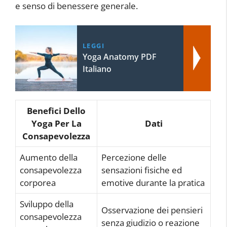
e senso di benessere generale.
LEGGI
Yoga Anatomy PDF
Italiano
Benefici Dello
Yoga Per La
Dati
Consapevolezza
Aumento della
Percezione delle
consapevolezza
sensazioni fisiche ed
corporea
emotive durante la pratica
Sviluppo della
Osservazione dei pensieri
consapevolezza
senza giudizio o reazione