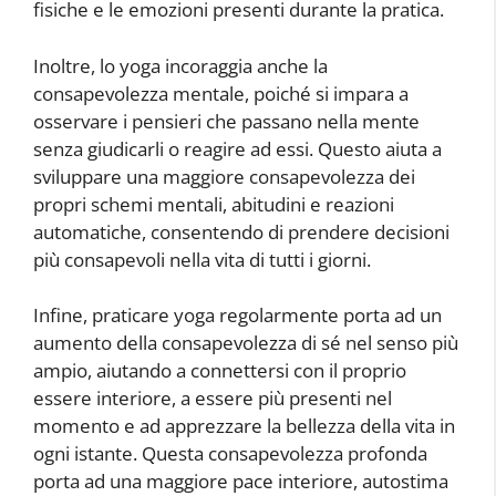
fisiche e le emozioni presenti durante la pratica.
Inoltre, lo yoga incoraggia anche la
consapevolezza mentale, poiché si impara a
osservare i pensieri che passano nella mente
senza giudicarli o reagire ad essi. Questo aiuta a
sviluppare una maggiore consapevolezza dei
propri schemi mentali, abitudini e reazioni
automatiche, consentendo di prendere decisioni
più consapevoli nella vita di tutti i giorni.
Infine, praticare yoga regolarmente porta ad un
aumento della consapevolezza di sé nel senso più
ampio, aiutando a connettersi con il proprio
essere interiore, a essere più presenti nel
momento e ad apprezzare la bellezza della vita in
ogni istante. Questa consapevolezza profonda
porta ad una maggiore pace interiore, autostima