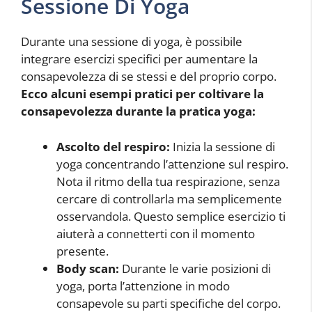
Sessione Di Yoga
Durante una sessione di yoga, è possibile
integrare esercizi specifici per aumentare la
consapevolezza di se stessi e del proprio corpo.
Ecco alcuni esempi pratici per coltivare la
consapevolezza durante la pratica yoga:
Ascolto del respiro:
Inizia la sessione di
yoga concentrando l’attenzione sul respiro.
Nota il ritmo della tua respirazione, senza
cercare di controllarla ma semplicemente
osservandola. Questo semplice esercizio ti
aiuterà a connetterti con il momento
presente.
Body scan:
Durante le varie posizioni di
yoga, porta l’attenzione in modo
consapevole su parti specifiche del corpo.