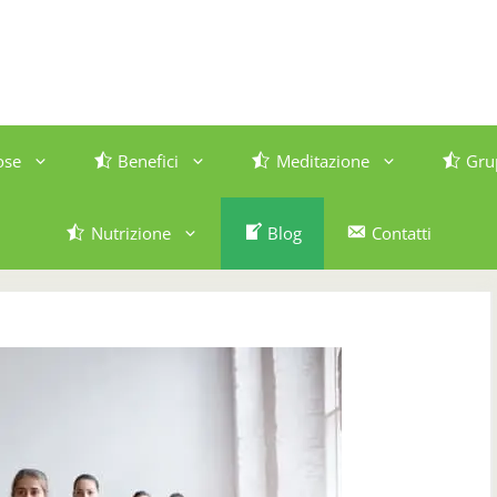
ose
Benefici
Meditazione
Gru
Nutrizione
Blog
Contatti