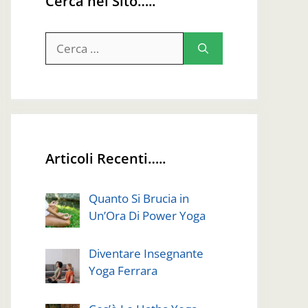
Cerca nel Sito…..
Ricerca
per:
Articoli Recenti…..
Quanto Si Brucia in
Un’Ora Di Power Yoga
Diventare Insegnante
Yoga Ferrara