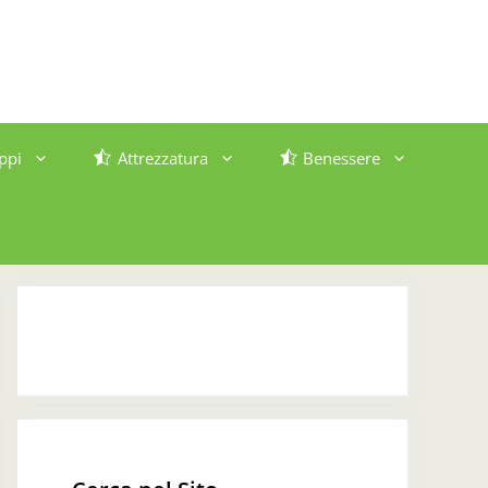
ppi
Attrezzatura
Benessere