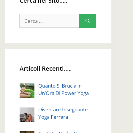
Cerca nel Sito…..
Ricerca
per:
Articoli Recenti…..
Quanto Si Brucia in
Un’Ora Di Power Yoga
Diventare Insegnante
Yoga Ferrara