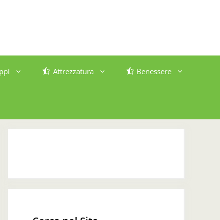
ppi
Attrezzatura
Benessere