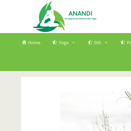
Vai
al
contenuto
Home
Yoga
Stili
P