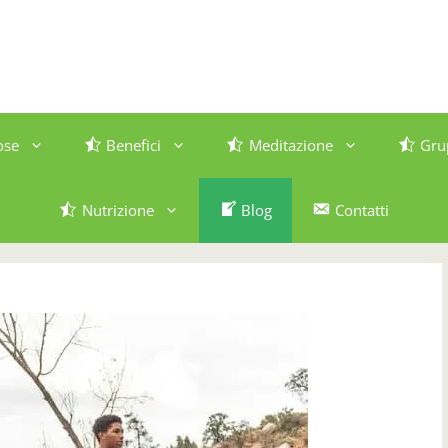
ose
Benefici
Meditazione
Gru
Nutrizione
Blog
Contatti