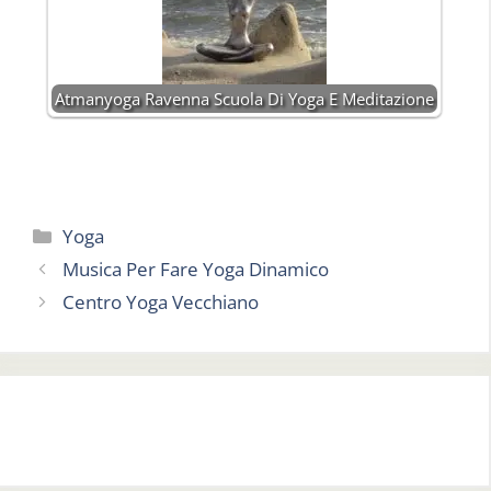
Atmanyoga Ravenna Scuola Di Yoga E Meditazione
Categorie
Yoga
Musica Per Fare Yoga Dinamico
Centro Yoga Vecchiano