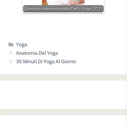
Giornata Internazionale Dello Yoga 2021
Categorie
Yoga
Anatomia Del Yoga
30 Minuti Di Yoga Al Giorno