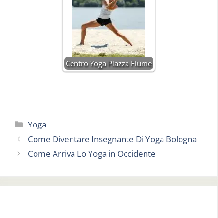
Centro Yoga Piazza Fiume
Categorie
Yoga
Come Diventare Insegnante Di Yoga Bologna
Come Arriva Lo Yoga in Occidente