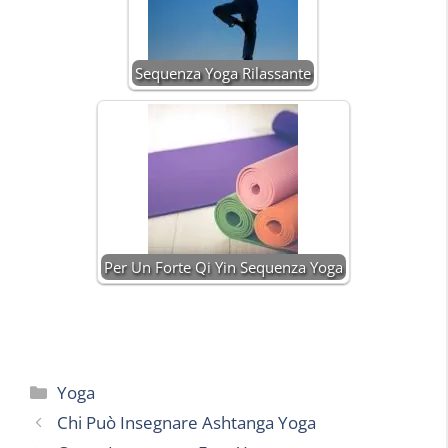
Sequenza Yoga Rilassante
Per Un Forte Qi Yin Sequenza Yoga
Categorie
Yoga
Chi Può Insegnare Ashtanga Yoga