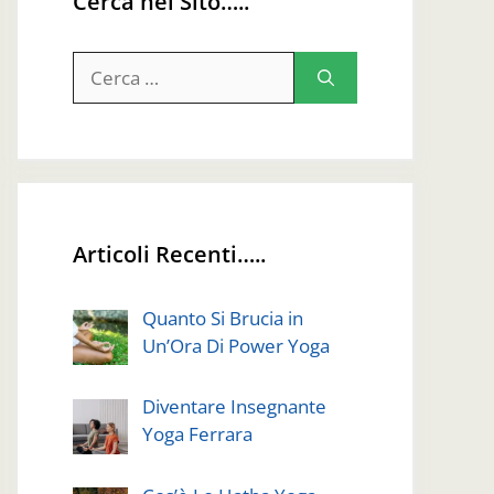
Cerca nel Sito…..
Ricerca
per:
Articoli Recenti…..
Quanto Si Brucia in
Un’Ora Di Power Yoga
Diventare Insegnante
Yoga Ferrara