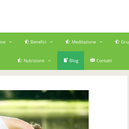
ose
Benefici
Meditazione
Gru
Nutrizione
Blog
Contatti