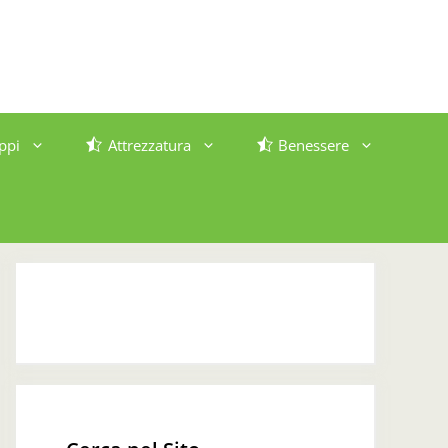
ppi
Attrezzatura
Benessere