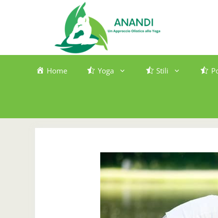
Vai
al
contenuto
Home
Yoga
Stili
P