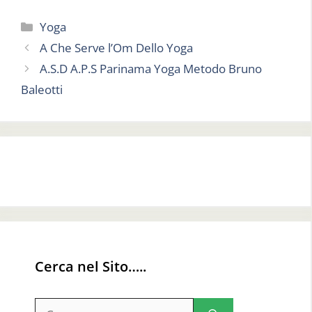
Categorie
Yoga
A Che Serve l’Om Dello Yoga
A.S.D A.P.S Parinama Yoga Metodo Bruno
Baleotti
Cerca nel Sito…..
Ricerca