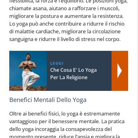
flessibilità, la forza e l’equilibrio. Le posizioni yoga,
chiamate asana, aiutano a rafforzare i muscoli,
migliorare la postura e aumentare la resistenza.
Lo yoga può anche contribuire a ridurre il rischio
di malattie cardiache, migliorare la circolazione
sanguigna e ridurre il livello di stress nel corpo.
LEGGI
Che Cosa E' Lo Yoga
Per La Religione
Benefici Mentali Dello Yoga
Oltre ai benefici fisici, lo yoga è estremamente
vantaggioso per il benessere mentale. La pratica
dello yoga incoraggia la consapevolezza del
momento presente, riduce l’ansia e migliora la