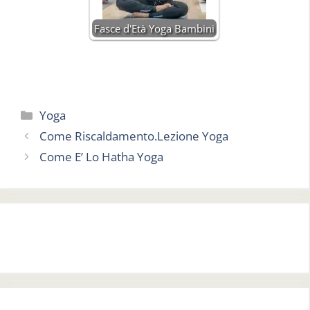
Fasce d'Età Yoga Bambini
Categorie
Yoga
Come Riscaldamento.Lezione Yoga
Come E’ Lo Hatha Yoga