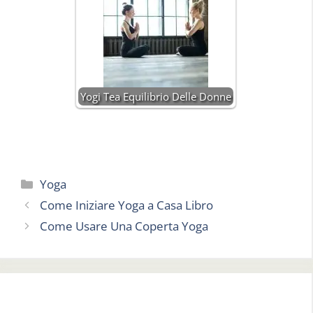
Yogi Tea Equilibrio Delle Donne
Categorie
Yoga
Come Iniziare Yoga a Casa Libro
Come Usare Una Coperta Yoga