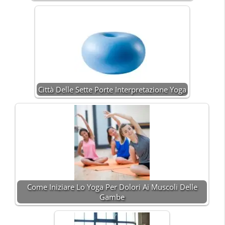
Città Delle Sette Porte Interpretazione Yoga
Come Iniziare Lo Yoga Per Dolori Ai Muscoli Delle
Gambe