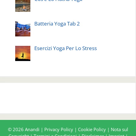
Batteria Yoga Tab 2
Esercizi Yoga Per Lo Stress
© 2026 Anandi |
Privacy Policy
|
Cookie Policy
|
Nota sul
Copyright
|
Termini e Condizioni
|
Disclaimer
|
Imprint
|