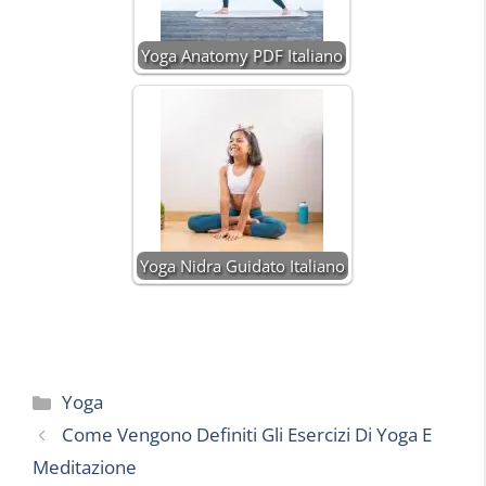
Yoga Anatomy PDF Italiano
Yoga Nidra Guidato Italiano
Categorie
Yoga
Come Vengono Definiti Gli Esercizi Di Yoga E
Meditazione