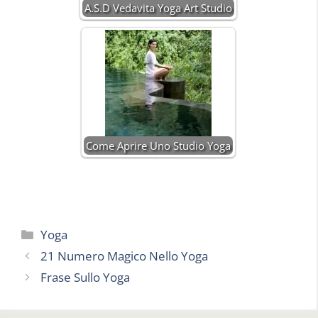
A.S.D Vedavita Yoga Art Studio
Come Aprire Uno Studio Yoga
Categorie
Yoga
21 Numero Magico Nello Yoga
Frase Sullo Yoga