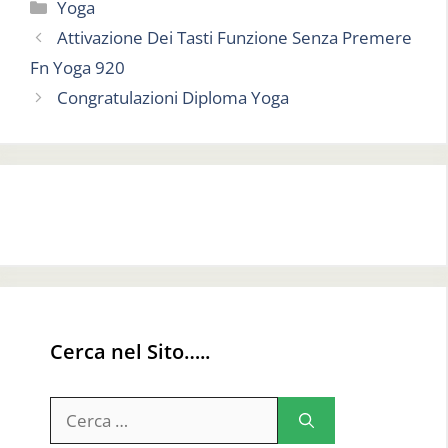
Categorie
Yoga
Attivazione Dei Tasti Funzione Senza Premere
Fn Yoga 920
Congratulazioni Diploma Yoga
Cerca nel Sito…..
Ricerca
per: