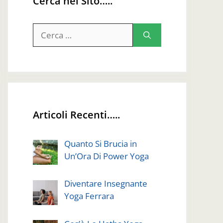
Cerca nel Sito…..
Ricerca
per:
Articoli Recenti…..
Quanto Si Brucia in
Un’Ora Di Power Yoga
Diventare Insegnante
Yoga Ferrara