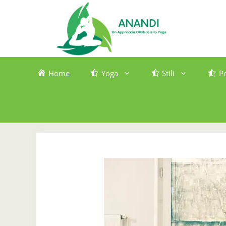
Vai
al
contenuto
Home
Yoga
Stili
P