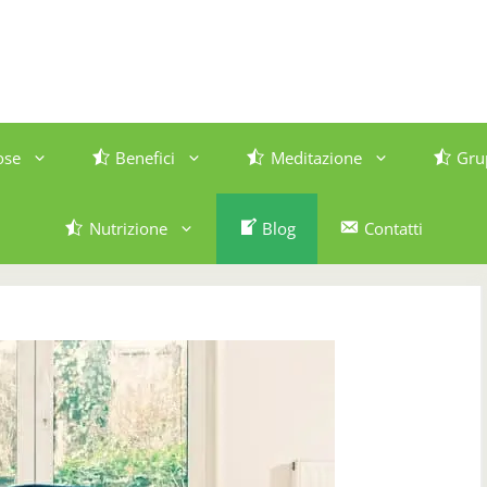
ose
Benefici
Meditazione
Gru
Nutrizione
Blog
Contatti