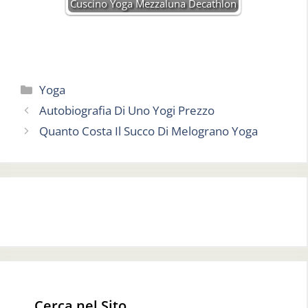
Cuscino Yoga Mezzaluna Decathlon
Categorie
Yoga
Autobiografia Di Uno Yogi Prezzo
Quanto Costa Il Succo Di Melograno Yoga
Cerca nel Sito…..