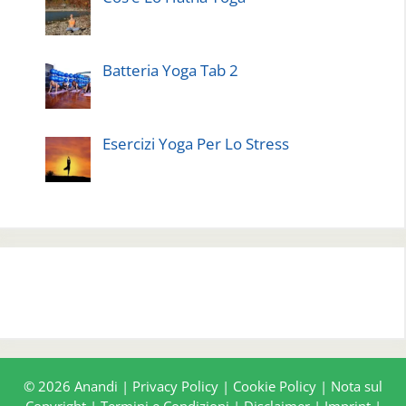
Batteria Yoga Tab 2
Esercizi Yoga Per Lo Stress
© 2026 Anandi |
Privacy Policy
|
Cookie Policy
|
Nota sul
Copyright
|
Termini e Condizioni
|
Disclaimer
|
Imprint
|