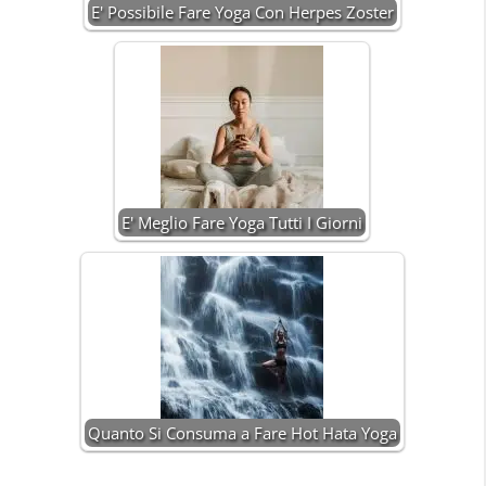
E' Possibile Fare Yoga Con Herpes Zoster
E' Meglio Fare Yoga Tutti I Giorni
Quanto Si Consuma a Fare Hot Hata Yoga