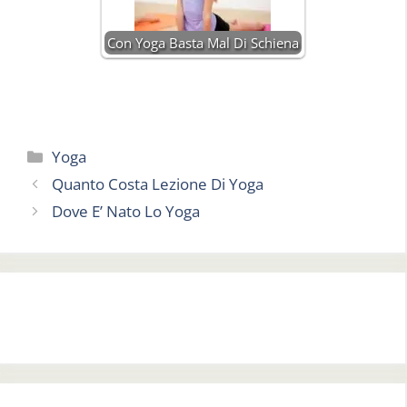
Con Yoga Basta Mal Di Schiena
Categorie
Yoga
Quanto Costa Lezione Di Yoga
Dove E’ Nato Lo Yoga