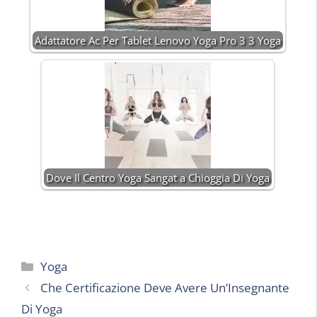
Adattatore Ac Per Tablet Lenovo Yoga Pro 3 3 Yoga
Dove Il Centro Yoga Sangat a Chioggia Di Yoga
Categorie
Yoga
Che Certificazione Deve Avere Un’Insegnante
Di Yoga