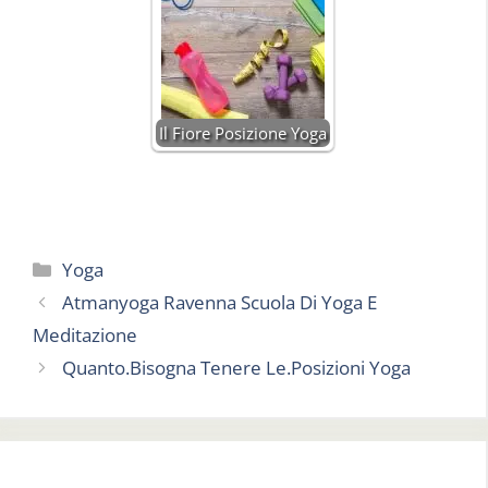
Il Fiore Posizione Yoga
Categorie
Yoga
Atmanyoga Ravenna Scuola Di Yoga E
Meditazione
Quanto.Bisogna Tenere Le.Posizioni Yoga