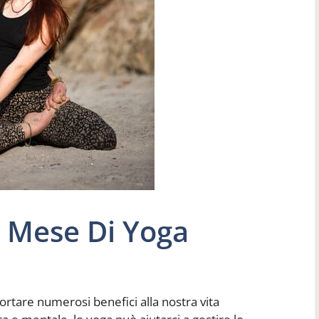
 Mese Di Yoga
ortare numerosi benefici alla nostra vita