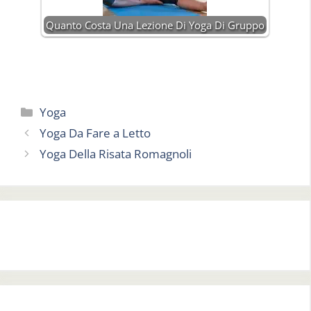
Quanto Costa Una Lezione Di Yoga Di Gruppo
Categorie
Yoga
Yoga Da Fare a Letto
Yoga Della Risata Romagnoli