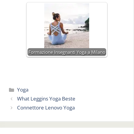
Formazione Insegnanti Yoga a Milano
Categorie
Yoga
What Leggins Yoga Beste
Connettore Lenovo Yoga