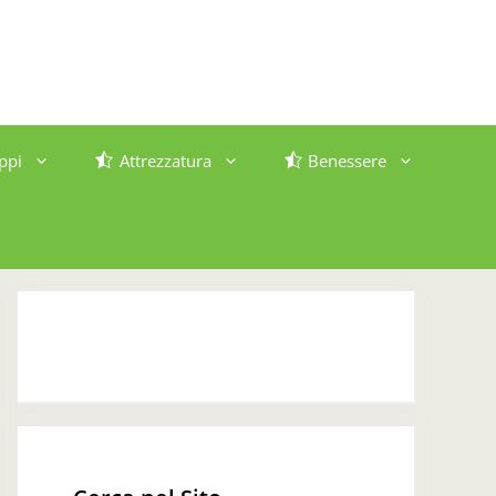
ppi
Attrezzatura
Benessere