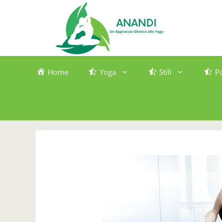
Vai
al
contenuto
Home
Yoga
Stili
P