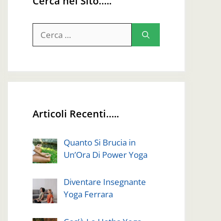
Cerca nel Sito…..
Ricerca
per:
Articoli Recenti…..
Quanto Si Brucia in
Un’Ora Di Power Yoga
Diventare Insegnante
Yoga Ferrara