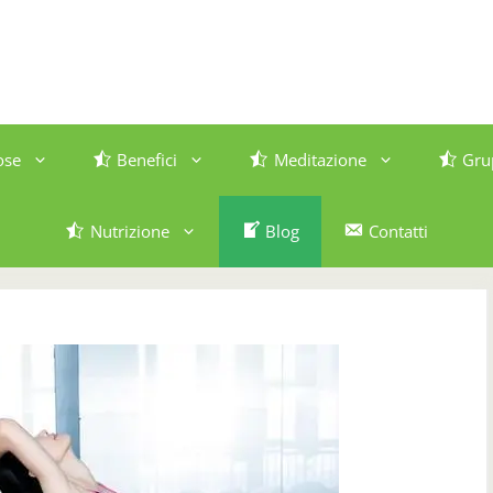
ose
Benefici
Meditazione
Gru
Nutrizione
Blog
Contatti