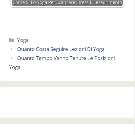
Come Si Lo Yoga Per Scaricare Stress E Lesaurimento
Categorie
Yoga
Quanto Costa Seguire Lezioni Di Yoga
Quanto Tempo Vanno Tenute Le Posizioni
Yoga