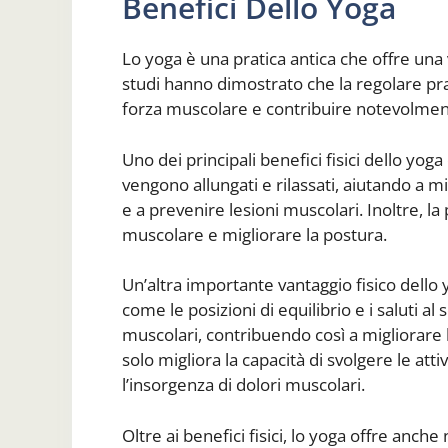
Benefici Dello Yoga
Lo yoga è una pratica antica che offre una
studi hanno dimostrato che la regolare prati
forza muscolare e contribuire notevolmente
Uno dei principali benefici fisici dello yoga 
vengono allungati e rilassati, aiutando a 
e a prevenire lesioni muscolari. Inoltre, la 
muscolare e migliorare la postura.
Un’altra importante vantaggio fisico dello 
come le posizioni di equilibrio e i saluti al
muscolari, contribuendo così a migliorare 
solo migliora la capacità di svolgere le att
l’insorgenza di dolori muscolari.
Oltre ai benefici fisici, lo yoga offre anch