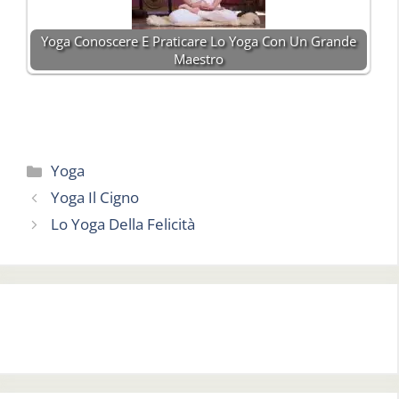
Yoga Conoscere E Praticare Lo Yoga Con Un Grande
Maestro
Categorie
Yoga
Yoga Il Cigno
Lo Yoga Della Felicità