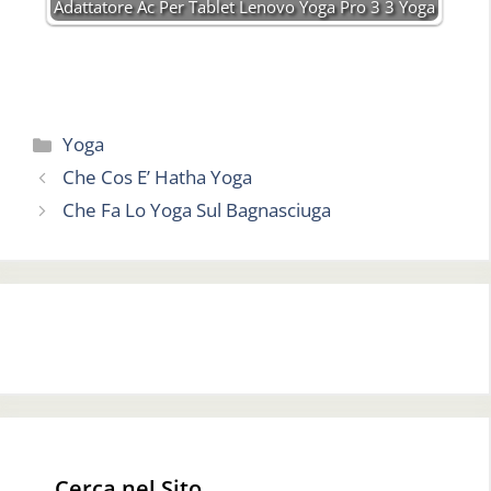
Adattatore Ac Per Tablet Lenovo Yoga Pro 3 3 Yoga
Categorie
Yoga
Che Cos E’ Hatha Yoga
Che Fa Lo Yoga Sul Bagnasciuga
Cerca nel Sito…..