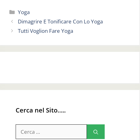
Categorie
Yoga
Dimagrire E Tonificare Con Lo Yoga
Tutti Voglion Fare Yoga
Cerca nel Sito…..
Ricerca
per: