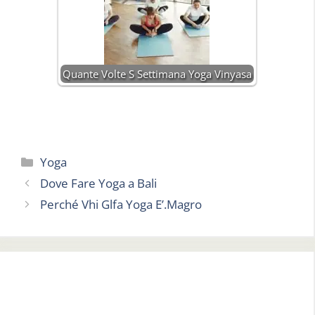
Quante Volte S Settimana Yoga Vinyasa
Categorie
Yoga
Dove Fare Yoga a Bali
Perché Vhi Glfa Yoga E’.Magro