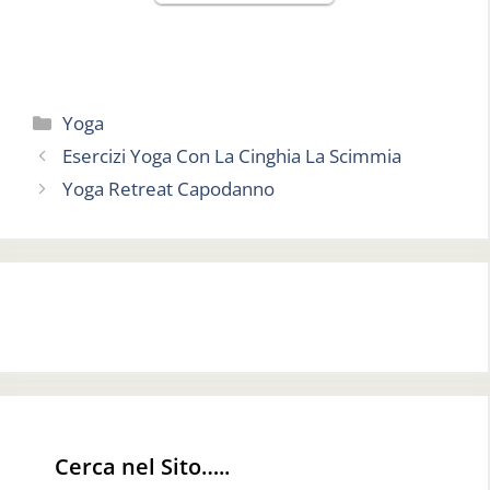
Categorie
Yoga
Esercizi Yoga Con La Cinghia La Scimmia
Yoga Retreat Capodanno
Cerca nel Sito…..