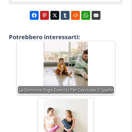
Potrebbero interessarti:
La Scimmia Yoga Esercizi Per Cervicale E Spalle