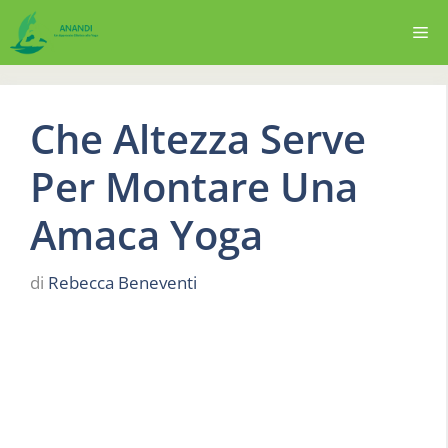
Vai
Me
al
contenuto
Che Altezza Serve
Per Montare Una
Amaca Yoga
di
Rebecca Beneventi