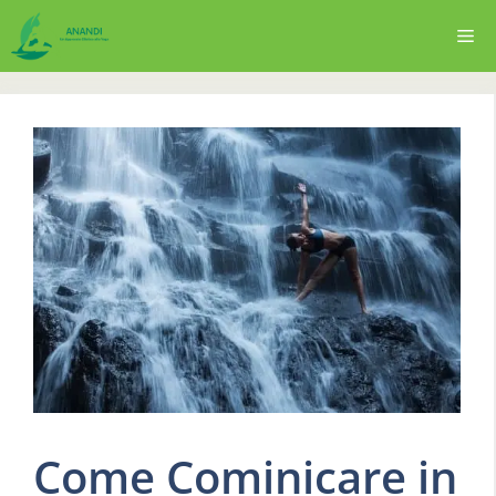
Vai
Me
al
contenuto
Come Cominicare in