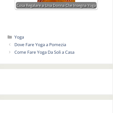
Cosa Regalare a Una Donna Che Insegna Yoga
Categorie
Yoga
Dove Fare Yoga a Pomezia
Come Fare Yoga Da Soli a Casa