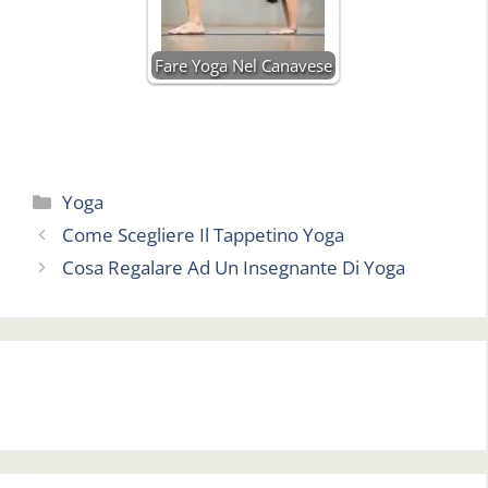
Fare Yoga Nel Canavese
Categorie
Yoga
Come Scegliere Il Tappetino Yoga
Cosa Regalare Ad Un Insegnante Di Yoga