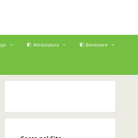
ppi
Attrezzatura
Benessere