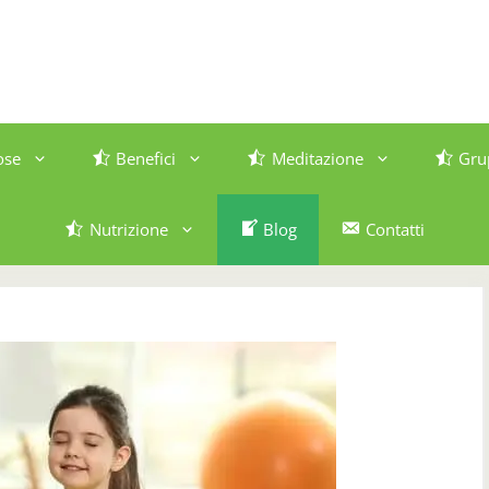
ose
Benefici
Meditazione
Gru
Nutrizione
Blog
Contatti